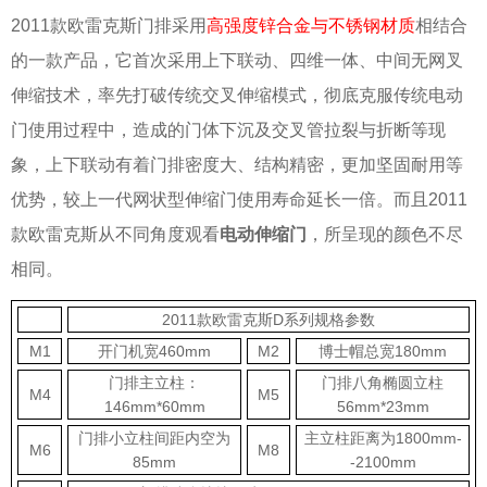
2011款欧雷克斯门排采用
高强度锌合金与不锈钢材质
相结合
的一款产品，它首次采用上下联动、四维一体、中间无网叉
伸缩技术，率先打破传统交叉伸缩模式，彻底克服传统电动
门使用过程中，造成的门体下沉及交叉管拉裂与折断等现
象，上下联动有着门排密度大、结构精密，更加坚固耐用等
优势，较上一代网状型伸缩门使用寿命延长一倍。而且2011
款欧雷克斯从不同角度观看
电动伸缩门
，所呈现的颜色不尽
相同。
2011款欧雷克斯D系列规格参数
M1
开门机宽460mm
M2
博士帽总宽180mm
门排主立柱：
门排八角椭圆立柱
M4
M5
146mm*60mm
56mm*23mm
门排小立柱间距内空为
主立柱距离为1800mm-
M6
M8
85mm
-2100mm