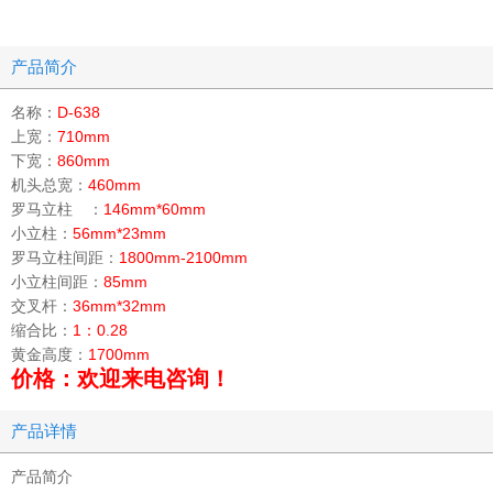
产品简介
名称：
D-638
上宽：
710mm
下宽：
860mm
机头总宽：
460mm
罗马立柱 ：
146mm*60mm
小立柱：
56mm*23mm
罗马立柱间距：
1800mm-2100mm
小立柱间距：
85mm
交叉杆：
36mm*32mm
缩合比：
1：0.28
黄金高度：
1700mm
价格：欢迎来电咨询！
产品详情
产品简介