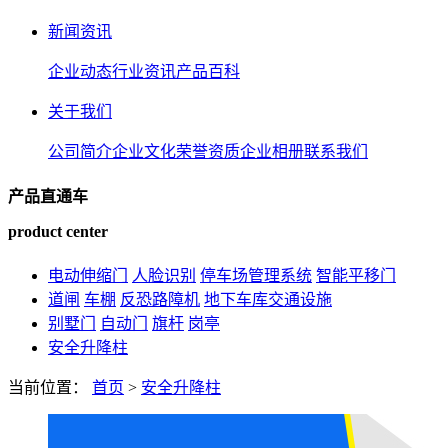
新闻资讯
企业动态
行业资讯
产品百科
关于我们
公司简介
企业文化
荣誉资质
企业相册
联系我们
产品直通车
product center
电动伸缩门
人脸识别
停车场管理系统
智能平移门
道闸
车棚
反恐路障机
地下车库交通设施
别墅门
自动门
旗杆
岗亭
安全升降柱
当前位置：
首页
>
安全升降柱