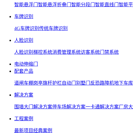
智能悬浮门
智能悬浮折叠门
智能分段门
智能直线门
智能平
车牌识别
4G车牌识别
传统车牌识别
人脸识别
人脸识别
梯控系统
消费管理系统
访客系统
门禁系统
电动伸缩门
配套产品
道闸
车棚
岗亭
旗杆
护栏
自动门
别墅门
反恐路障机
地下车库
解决方案
围墙大门解决方案
停车场解决方案
一卡通解决方案
厂房大
工程案例
最新项目
经典案例