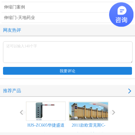
伸缩门案例
伸缩门-天地药业
网友热评
推荐产品
HJS-ZC605华捷盛道
2011款欧雷克斯C-
2011款欧雷
闸
618电动伸缩门价格_
638电动伸缩